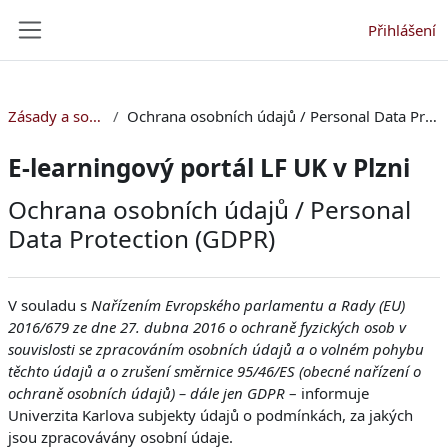
Přejít k hlavnímu obsahu
Přihlášení
Boční panel
Zásady a souhlasy
Ochrana osobních údajů / Personal Data Protection (GDPR)
E-learningový portál LF UK v Plzni
Ochrana osobních údajů / Personal
Data Protection (GDPR)
V souladu s
Nařízením Evropského parlamentu a Rady (EU)
2016/679 ze dne 27. dubna 2016 o ochraně fyzických osob v
souvislosti se zpracováním osobních údajů a o volném pohybu
těchto údajů a o zrušení směrnice 95/46/ES (obecné nařízení o
ochraně osobních údajů) – dále jen GDPR
– informuje
Univerzita Karlova subjekty údajů o podmínkách, za jakých
jsou zpracovávány osobní údaje.