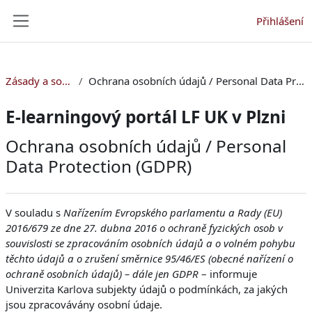
Přejít k hlavnímu obsahu
Přihlášení
Boční panel
Zásady a souhlasy
Ochrana osobních údajů / Personal Data Protection (GDPR)
E-learningový portál LF UK v Plzni
Ochrana osobních údajů / Personal
Data Protection (GDPR)
V souladu s
Nařízením Evropského parlamentu a Rady (EU)
2016/679 ze dne 27. dubna 2016 o ochraně fyzických osob v
souvislosti se zpracováním osobních údajů a o volném pohybu
těchto údajů a o zrušení směrnice 95/46/ES (obecné nařízení o
ochraně osobních údajů) – dále jen GDPR
– informuje
Univerzita Karlova subjekty údajů o podmínkách, za jakých
jsou zpracovávány osobní údaje.