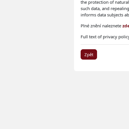
the protection of natura
such data, and repealing
informs data subjects a
Plné znění naleznete
zd
Full text of privacy pol
Zpět