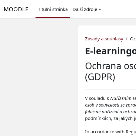
Přejít k hlavnímu obsahu
MOODLE
Titulní stránka
Další zdroje
Zásady a souhlasy
Oc
E-learningo
Ochrana oso
(GDPR)
V souladu s
Nařízením E
osob v souvislosti se zp
(obecné nařízení o ochra
podmínkách, za jakých j
In accordance with Regu