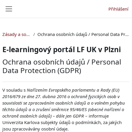
Přejít k hlavnímu obsahu
Přihlášení
Boční panel
Zásady a souhlasy
Ochrana osobních údajů / Personal Data Protection (GDPR)
E-learningový portál LF UK v Plzni
Ochrana osobních údajů / Personal
Data Protection (GDPR)
V souladu s
Nařízením Evropského parlamentu a Rady (EU)
2016/679 ze dne 27. dubna 2016 o ochraně fyzických osob v
souvislosti se zpracováním osobních údajů a o volném pohybu
těchto údajů a o zrušení směrnice 95/46/ES (obecné nařízení o
ochraně osobních údajů) – dále jen GDPR
– informuje
Univerzita Karlova subjekty údajů o podmínkách, za jakých
jsou zpracovávány osobní údaje.