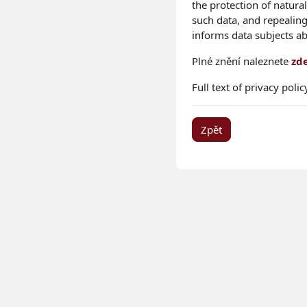
the protection of natura
such data, and repealing
informs data subjects a
Plné znění naleznete
zd
Full text of privacy pol
Zpět