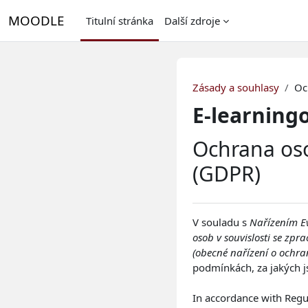
Přejít k hlavnímu obsahu
MOODLE
Titulní stránka
Další zdroje
Zásady a souhlasy
Oc
E-learningo
Ochrana oso
(GDPR)
V souladu s
Nařízením E
osob v souvislosti se zp
(obecné nařízení o ochra
podmínkách, za jakých j
In accordance with Regu