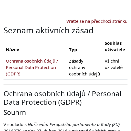
Přejít k hlavnímu obsahu
Vraťte se na předchozí stránku
Seznam aktivních zásad
Souhlas
Název
Typ
uživatele
Ochrana osobních údajů /
Zásady
Všichni
Personal Data Protection
ochrany
uživatelé
(GDPR)
osobních údajů
Ochrana osobních údajů / Personal
Data Protection (GDPR)
Souhrn
V souladu s
Nařízením Evropského parlamentu a Rady (EU)
2016/679 ze dne 27. dubna 2016 o ochraně fyzických osob v