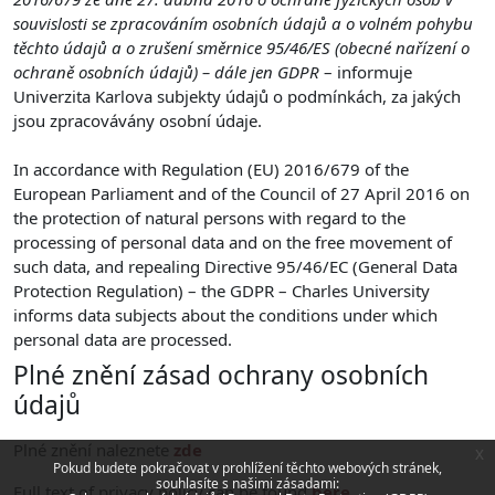
souvislosti se zpracováním osobních údajů a o volném pohybu
těchto údajů a o zrušení směrnice 95/46/ES (obecné nařízení o
ochraně osobních údajů) – dále jen GDPR
– informuje
Univerzita Karlova subjekty údajů o podmínkách, za jakých
jsou zpracovávány osobní údaje.
In accordance with Regulation (EU) 2016/679 of the
European Parliament and of the Council of 27 April 2016 on
the protection of natural persons with regard to the
processing of personal data and on the free movement of
such data, and repealing Directive 95/46/EC (General Data
Protection Regulation) – the GDPR – Charles University
informs data subjects about the conditions under which
personal data are processed.
Plné znění zásad ochrany osobních
údajů
Plné znění naleznete
zde
x
Pokud budete pokračovat v prohlížení těchto webových stránek,
souhlasíte s našimi zásadami:
Full text of privacy policy can be found
here