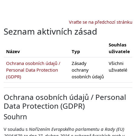
Přejít k hlavnímu obsahu
Vraťte se na předchozí stránku
Seznam aktivních zásad
Souhlas
Název
Typ
uživatele
Ochrana osobních údajů /
Zásady
Všichni
Personal Data Protection
ochrany
uživatelé
(GDPR)
osobních údajů
Ochrana osobních údajů / Personal
Data Protection (GDPR)
Souhrn
V souladu s
Nařízením Evropského parlamentu a Rady (EU)
2016/679 ze dne 27. dubna 2016 o ochraně fyzických osob v