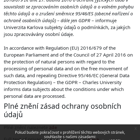
souvislosti se zpracováním osobních údajů a o volném pohybu
těchto údajů a o zrušení směrnice 95/46/ES (obecné nařízení o
ochraně osobních údajů) – dále jen GDPR
– informuje
Univerzita Karlova subjekty údajů o podmínkách, za jakých
jsou zpracovávány osobní údaje.
In accordance with Regulation (EU) 2016/679 of the
European Parliament and of the Council of 27 April 2016 on
the protection of natural persons with regard to the
processing of personal data and on the free movement of
such data, and repealing Directive 95/46/EC (General Data
Protection Regulation) – the GDPR – Charles University
informs data subjects about the conditions under which
personal data are processed.
Plné znění zásad ochrany osobních
údajů
Plné znění naleznete
zde
x
Pokud budete pokračovat v prohlížení těchto webových stránek,
souhlasíte s našimi zásadami:
Full text of privacy policy can be found
here