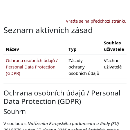
Přejít k hlavnímu obsahu
Vraťte se na předchozí stránku
Seznam aktivních zásad
Souhlas
Název
Typ
uživatele
Ochrana osobních údajů /
Zásady
Všichni
Personal Data Protection
ochrany
uživatelé
(GDPR)
osobních údajů
Ochrana osobních údajů / Personal
Data Protection (GDPR)
Souhrn
V souladu s
Nařízením Evropského parlamentu a Rady (EU)
2016/679 ze dne 27. dubna 2016 o ochraně fyzických osob v