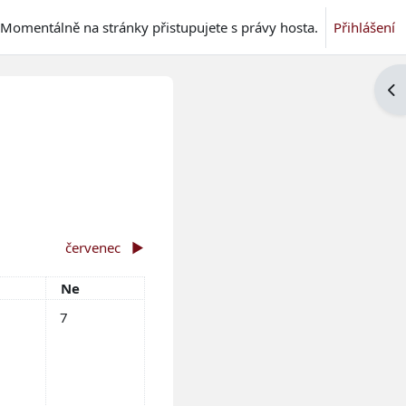
Momentálně na stránky přistupujete s právy hosta.
Přihlášení
Ote
červenec
▶︎
ta
Neděle
Ne
5. června
dálosti, sobota, 6. června
Žádné události, neděle, 7. června
7