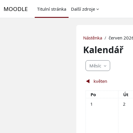
Přejít k hlavnímu obsahu
MOODLE
Titulní stránka
Další zdroje
Nástěnka
červen 202
Kalendář
Měsíc
◀︎
květen
Pondělí
Úte
Po
Út
Žádné události, ponděl
Žádné 
1
2