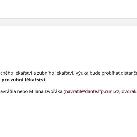
ecného lékařství a zubního lékařství. Výuka bude probíhat distan
 pro zubní lékařství
.
Navrátila nebo Milana Dvořáka
(
navratil@dante.lfp.cuni.cz
,
dvorak