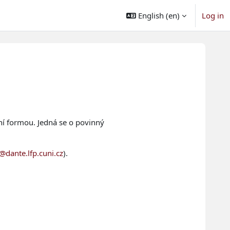
English ‎(en)‎
Log in
ční formou. Jedná se o povinný
@dante.lfp.cuni.cz
).