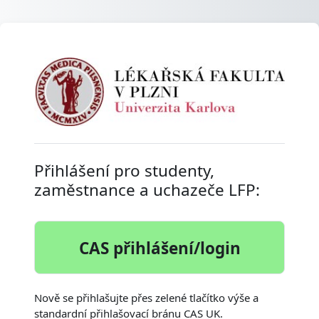
Přejít k hlavnímu obsahu
Přihlášení do E-
Přihlášení pro studenty,
zaměstnance a uchazeče LFP:
CAS přihlášení/login
Nově se přihlašujte přes zelené tlačítko výše a
standardní přihlašovací bránu CAS UK.