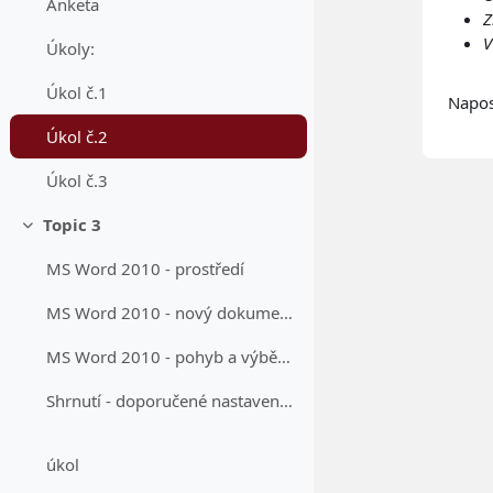
Anketa
Z
V
Úkoly:
Úkol č.1
Napos
Úkol č.2
Úkol č.3
Topic 3
Sbalit
MS Word 2010 - prostředí
MS Word 2010 - nový dokument, šablony
MS Word 2010 - pohyb a výběr v dokumentu
Shrnutí - doporučené nastavení dokumentu
úkol