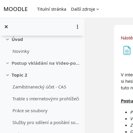
Přejít k hlavnímu obsahu
MOODLE
Titulní stránka
Další zdroje
Nástě
Úvod
Sbalit
Novinky
Postup vkládání na Video-portál
Pož
Sbalit
V inte
Topic 2
Sbalit
si hes
Zaměstnanecký účet - CAS
tuto 
Trable s internetovými prohlížeči
Postu
Práce se soubory
P
V
Služby pro sdílení a posílání souborů
Z
O