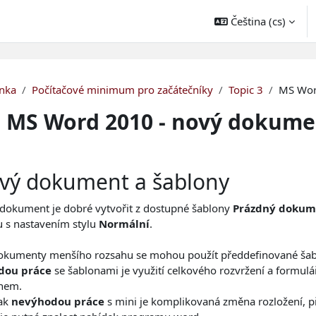
Čeština ‎(cs)‎
nka
Počítačové minimum pro začátečníky
Topic 3
MS Wor
MS Word 2010 - nový dokume
adavky na absolvování
vý dokument a šablony
dokument je dobré vytvořit z dostupné šablony
Prázdný doku
u s nastavením stylu
Normální
.
okumenty menšího rozsahu se mohou použít předdefinované šab
dou práce
se šablonami je využití celkového rozvržení a formu
nem.
ak
nevýhodou práce
s mini je komplikovaná změna rozložení, př