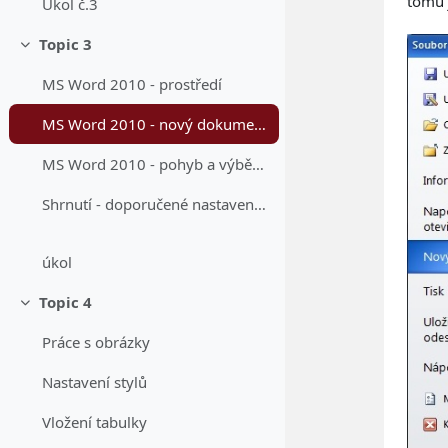
tomu 
Úkol č.3
Topic 3
Sbalit
MS Word 2010 - prostředí
MS Word 2010 - nový dokument, šablony
MS Word 2010 - pohyb a výběr v dokumentu
Shrnutí - doporučené nastavení dokumentu
úkol
Topic 4
Sbalit
Práce s obrázky
Nastavení stylů
Vložení tabulky