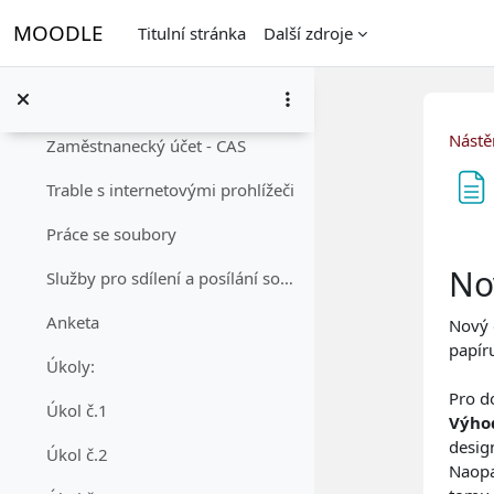
Přejít k hlavnímu obsahu
Novinky
MOODLE
Titulní stránka
Další zdroje
Postup vkládání na Video-portál
Sbalit
Topic 2
Sbalit
Nástě
Zaměstnanecký účet - CAS
Trable s internetovými prohlížeči
Práce se soubory
Pož
No
Služby pro sdílení a posílání souborů
Anketa
Nový 
papír
Úkoly:
Pro d
Úkol č.1
Výho
desig
Úkol č.2
Naop