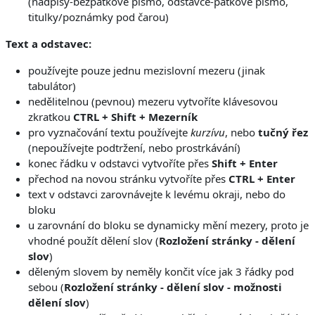
(nadpisy-bezpatkové písmo, odstavce-patkové písmo,
titulky/poznámky pod čarou)
Text a odstavec:
používejte pouze jednu mezislovní mezeru (jinak
tabulátor)
nedělitelnou (pevnou) mezeru vytvoříte klávesovou
zkratkou
CTRL + Shift + Mezerník
pro vyznačování textu používejte
kurzívu
, nebo
tučný řez
(nepoužívejte podtržení, nebo prostrkávání)
konec řádku v odstavci vytvoříte přes
Shift + Enter
přechod na novou stránku vytvoříte přes
CTRL + Enter
text v odstavci zarovnávejte k levému okraji, nebo do
bloku
u zarovnání do bloku se dynamicky mění mezery, proto je
vhodné použít dělení slov (
Rozložení stránky - dělení
slov
)
děleným slovem by neměly končit více jak 3 řádky pod
sebou (
Rozložení stránky - dělení slov - možnosti
dělení slov
)