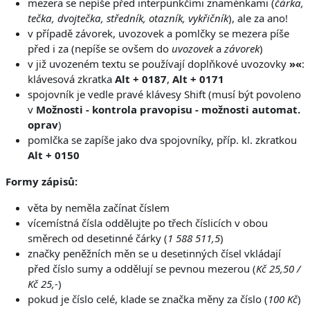
mezera se nepíše před interpunkčími znaménkami (
čárka,
tečka, dvojtečka, středník, otazník, vykřičník
), ale za ano!
v případě závorek, uvozovek a pomlčky se mezera píše
před i za (nepíše se ovšem do
uvozovek
a
závorek
)
v již uvozeném textu se používají doplňkové uvozovky
»«
:
klávesová zkratka
Alt + 0187
,
Alt + 0171
spojovník je vedle pravé klávesy Shift (musí být povoleno
v
Možnosti - kontrola pravopisu - možnosti automat.
oprav
)
pomlčka se zapíše jako dva spojovníky, příp. kl. zkratkou
Alt + 0150
Formy zápisů:
věta by neměla začínat číslem
vícemístná čísla oddělujte po třech číslicích v obou
směrech od desetinné čárky (
1 588 511,5
)
značky peněžních měn se u desetinných čísel vkládají
před číslo sumy a oddělují se pevnou mezerou (
Kč 25,50 /
Kč 25,-
)
pokud je číslo celé, klade se značka měny za číslo (
100 Kč
)