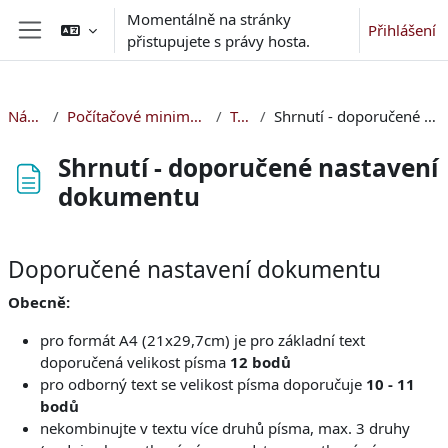
Přejít k hlavnímu obsahu
Momentálně na stránky
Přihlášení
přistupujete s právy hosta.
Boční panel
Nástěnka
Počítačové minimum pro začátečníky
Topic 3
Shrnutí - doporučené nastavení dokumentu
Shrnutí - doporučené nastavení
dokumentu
Požadavky na absolvování
Doporučené nastavení dokumentu
Obecně:
pro formát A4 (21x29,7cm) je pro základní text
doporučená velikost písma
12 bodů
pro odborný text se velikost písma doporučuje
10 - 11
bodů
nekombinujte v textu více druhů písma, max. 3 druhy