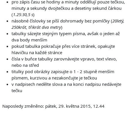
pro zápis času se hodiny a minuty oddělují pouze tečkou,
minuty a sekundy dvojtečkou a desetiny sekund čárkou
(
1.25:30,5 s
)
násobné číslovky se píší dohromady bez pomlčky (
20letý,
250krát, třikrát dva metry
)
tabulky sázejte stejným typem písma, avšak o jeden až
dva body menším
pokud tabulka pokračuje přes více stránek, opakujte
hlavičku na každé stránce
čísla v buňce tabulky zarovnávejte vpravo, text vlevo,
nebo na střed
titulky pod obrázky zapisujte o 1 - 2 stupně menším
písmem, kurzivou a nezakončujte je tečkou
v nadpisech nedělte slova a na konci nadpisu nedávejte
tečku
Naposledy změněno: pátek, 29. května 2015, 12.44