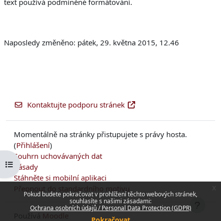
text používá podmíněné formátování.
Naposledy změněno: pátek, 29. května 2015, 12.46
Kontaktujte podporu stránek
Momentálně na stránky přistupujete s právy hosta.
(
Přihlášení
)
Souhrn uchovávaných dat
Otevřít indexu kurzu
Zásady
Stáhněte si mobilní aplikaci
Přepnout do standardního motivu
x
Pokud budete pokračovat v prohlížení těchto webových stránek,
souhlasíte s našimi zásadami:
Ochrana osobních údajů / Personal Data Protection (GDPR)
Používá
Moodle
Pokračovat