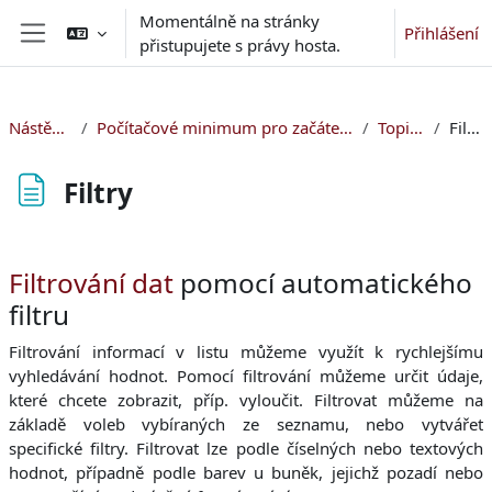
Přejít k hlavnímu obsahu
Momentálně na stránky
Přihlášení
přistupujete s právy hosta.
Boční panel
Nástěnka
Počítačové minimum pro začátečníky
Topic 6
Filtry
Filtry
Požadavky na absolvování
Filtrování dat
pomocí automatického
filtru
Filtrování informací v listu můžeme využít k rychlejšímu
vyhledávání hodnot. Pomocí filtrování můžeme určit údaje,
které chcete zobrazit, příp. vyloučit. Filtrovat můžeme na
základě voleb vybíraných ze seznamu, nebo vytvářet
specifické filtry. Filtrovat lze podle číselných nebo textových
hodnot, případně podle barev u buněk, jejichž pozadí nebo