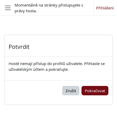
Přejít k hlavnímu obsahu
Momentálně na stránky přistupujete s
Přihlášení
právy hosta.
Boční panel
Potvrdit
Hosté nemají přístup do profilů uživatele. Přihlaste se
uživatelským účtem a pokračujte.
Zrušit
Pokračovat