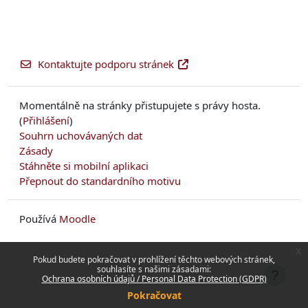
Kontaktujte podporu stránek
Momentálně na stránky přistupujete s právy hosta.
(
Přihlášení
)
Souhrn uchovávaných dat
Zásady
Stáhněte si mobilní aplikaci
Přepnout do standardního motivu
Používá
Moodle
x
Pokud budete pokračovat v prohlížení těchto webových stránek,
souhlasíte s našimi zásadami:
Ochrana osobních údajů / Personal Data Protection (GDPR)
Pokračovat