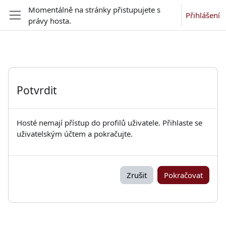
Přejít k hlavnímu obsahu
Momentálně na stránky přistupujete s
Přihlášení
právy hosta.
Boční panel
Potvrdit
Hosté nemají přístup do profilů uživatele. Přihlaste se
uživatelským účtem a pokračujte.
Zrušit
Pokračovat