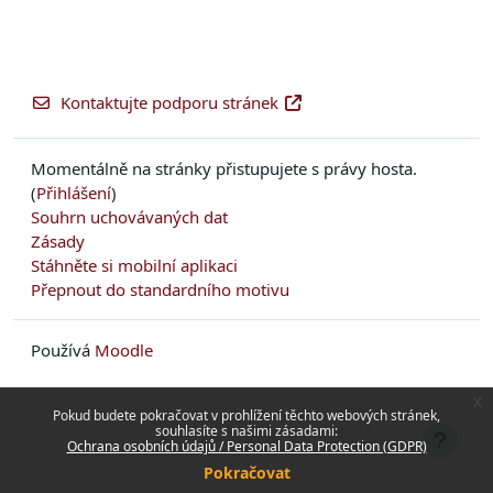
Kontaktujte podporu stránek
Momentálně na stránky přistupujete s právy hosta.
(
Přihlášení
)
Souhrn uchovávaných dat
Zásady
Stáhněte si mobilní aplikaci
Přepnout do standardního motivu
Používá
Moodle
x
Pokud budete pokračovat v prohlížení těchto webových stránek,
souhlasíte s našimi zásadami:
Ochrana osobních údajů / Personal Data Protection (GDPR)
Pokračovat