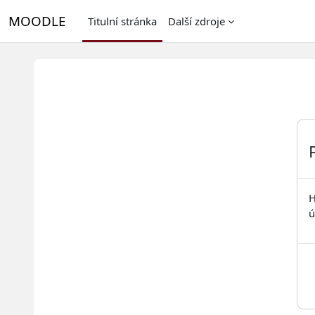
Přejít k hlavnímu obsahu
MOODLE
Titulní stránka
Další zdroje
H
ú