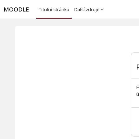
Přejít k hlavnímu obsahu
MOODLE
Titulní stránka
Další zdroje
H
ú