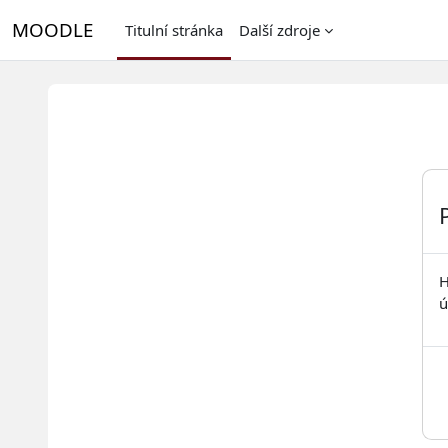
Přejít k hlavnímu obsahu
MOODLE
Titulní stránka
Další zdroje
H
ú