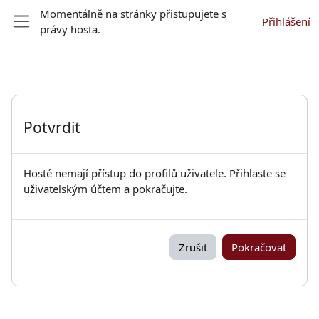
Přejít k hlavnímu obsahu
Momentálně na stránky přistupujete s
Přihlášení
právy hosta.
Boční panel
Potvrdit
Hosté nemají přístup do profilů uživatele. Přihlaste se
uživatelským účtem a pokračujte.
Zrušit
Pokračovat