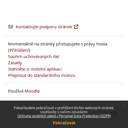
Kontaktujte podporu stránek
Momentálně na stránky přistupujete s právy hosta.
(
Přihlášení
)
Souhrn uchovávaných dat
Zásady
Stáhněte si mobilní aplikaci
Přepnout do standardního motivu
Používá
Moodle
x
Pokud budete pokračovat v prohlížení těchto webových stránek,
souhlasíte s našimi zásadami:
Ochrana osobních údajů / Personal Data Protection (GDPR)
Pokračovat