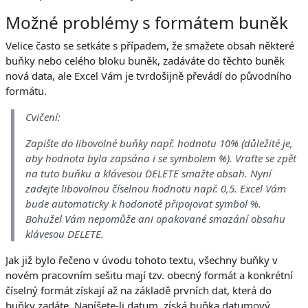
Možné problémy s formátem buněk
Velice často se setkáte s případem, že smažete obsah některé
buňky nebo celého bloku buněk, zadáváte do těchto buněk
nová data, ale Excel Vám je tvrdošijně převádí do původního
formátu.
Cvičení:
Zapište do libovolné buňky např. hodnotu 10% (důležité je,
aby hodnota byla zapsána i se symbolem %). Vraťte se zpět
na tuto buňku a klávesou DELETE smažte obsah. Nyní
zadejte libovolnou číselnou hodnotu např. 0,5. Excel Vám
bude automaticky k hodonotě připojovat symbol %.
Bohužel Vám nepomůže ani opakované smazání obsahu
klávesou DELETE.
Jak již bylo řečeno v úvodu tohoto textu, všechny buňky v
novém pracovním sešitu mají tzv. obecný formát a konkrétní
číselný formát získají až na základě prvních dat, která do
buňky zadáte. Napíšete-li datum, získá buňka datumový