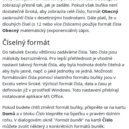
zobrazují přesně tak, jak je zadáte. Pokud však buňka není
dostatečně široká, aby zobrazila celé číslo, formát
Obecný
zaokrouhlí čísla s desetinnými hodnotami. Dále platí, že u
dlouhých čísel (s 12 nebo více číslicemi) použije formát čísla
Obecný
matematický (exponenciální) zápis.
Číselný formát
Do tabulek Excelu většinou zadáváme čísla. Tato čísla jsou
málokdy bezrozměrná. Pro lepší přehlednost je vhodné
nastavit takový formát čísla, aby byla hodnota dobře čitelná a
aby bylo jasné, např. o jaké jednotky se jedná. Možnosti
formátování čísla pomocí vlastního formátu buňky jsou v
Excelu velmi široké. Výchozí formát čísla, data a času je
definován již v prostředí Windows. Toto nastavení přebírají
instalované aplikace MS Office.
Pokud budete chtít změnit formát buňky, přepněte se na kartu
Domů
a v bloku
Číslo
klepněte na šipečku v pravém dolním
rohu. V dialogovém okně "
Formát buněk
" na kartě
Číslo
můžete zvolit některý z konkrétních formátů buněk: