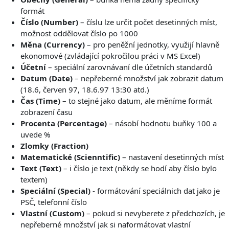
formát
Číslo (Number)
– číslu lze určit počet desetinných míst,
možnost oddělovat číslo po 1000
Měna (Currency)
– pro peněžní jednotky, využijí hlavně
ekonomové (zvládající pokročilou práci v MS Excel)
Účetní
– speciální zarovnávaní dle účetních standardů
Datum (Date)
– nepřeberné množství jak zobrazit datum
(18.6, červen 97, 18.6.97 13:30 atd.)
Čas (Time)
– to stejné jako datum, ale měníme formát
zobrazení času
Procenta (Percentage)
– násobí hodnotu buňky 100 a
uvede %
Zlomky (Fraction)
Matematické (Scienntific)
– nastavení desetinných míst
Text (Text)
– i číslo je text (někdy se hodí aby číslo bylo
textem)
Speciální (Special)
- formátování speciálnich dat jako je
PSČ, telefonní číslo
Vlastní (Custom)
– pokud si nevyberete z předchozích, je
nepřeberné množství jak si naformátovat vlastní