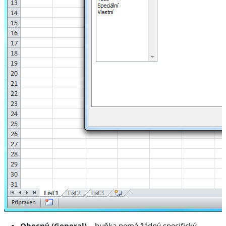
Obecný (General)
– buňka nemá žádný specifický