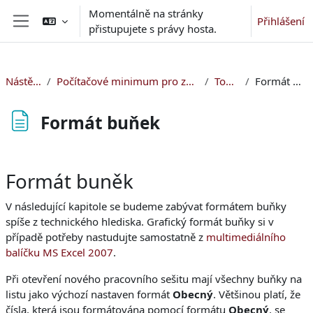
Přejít k hlavnímu obsahu
Momentálně na stránky
Přihlášení
přistupujete s právy hosta.
Boční panel
Nástěnka
Počítačové minimum pro začátečníky
Topic 5
Formát buňek
Formát buňek
Požadavky na absolvování
Formát buněk
V následující kapitole se budeme zabývat formátem buňky
spíše z technického hlediska. Grafický formát buňky si v
případě potřeby nastudujte samostatně z
multimediálního
balíčku MS Excel 2007
.
Při otevření nového pracovního sešitu mají všechny buňky na
listu jako výchozí nastaven formát
Obecný
. Většinou platí, že
čísla, která jsou formátována pomocí formátu
Obecný
, se