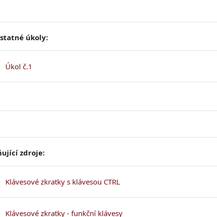
tatné úkoly:
Soubor
Úkol č.1
ující zdroje:
Soubor
Klávesové zkratky s klávesou CTRL
Soubor
Klávesové zkratky - funkční klávesy