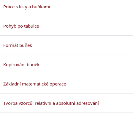
Stránka
Práce s listy a buňkami
Stránka
Pohyb po tabulce
Stránka
Formát buňek
Stránka
Kopírování buněk
Stránka
Základní matematické operace
Stránka
Tvorba vzorců, relativní a absolutní adresování