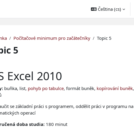
Čeština ‎(cs)‎
nka
Počítačové minimum pro začátečníky
Topic 5
pic 5
nova sekce
 Excel 2010
y:
buňka, list,
pohyb po tabulce
, formát buněk,
kopírování buněk
ů
aučit se základní práci s programem, oddělit práci v programu na 
atických operací
učená doba studia:
180 minut