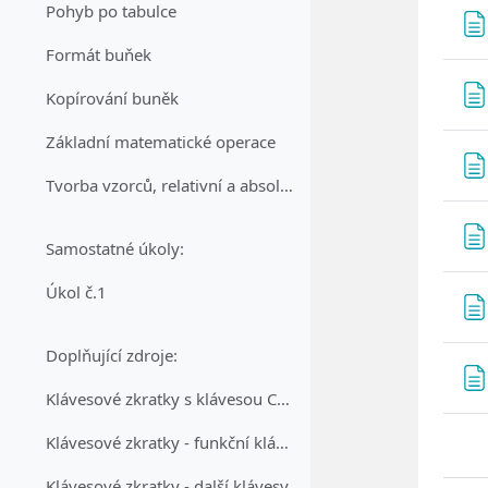
Pohyb po tabulce
Formát buňek
Kopírování buněk
Základní matematické operace
Tvorba vzorců, relativní a absolutní adresování
Samostatné úkoly:
Úkol č.1
Doplňující zdroje:
Klávesové zkratky s klávesou CTRL
Klávesové zkratky - funkční klávesy
Klávesové zkratky - další klávesy