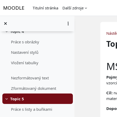
Přejít k hlavnímu obsahu
Shrnutí - doporučené nastavení dokumentu
MOODLE
Titulní stránka
Další zdroje
úkol
Topic 4
Nástě
Sbalit
To
Práce s obrázky
Nastavení stylů
Os
MS
Vložení tabulky
Pojm
Nezformátovaný text
vzorc
Zformátovaný dokument
Cíl:
n
matem
Topic 5
Sbalit
Dopor
Práce s listy a buňkami