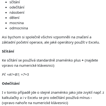
sčítání
odečítání
násobení
dělení
mocnina
odmocnina
Asi bychom si společně všichni vzpomněli na značení a
základní početní operace, ale jaké operátory použít v Excelu.
Sčítání
Ke sčítání se používá standardně znaménko plus
+
(najdete
vpravo na numerické klávesnici)
Př. =A1+B1; =7+5
Odečítání
I v tomto případě jde o stejné znaménko jako jste zvyklí např. z
kalkulačky a i v Excelu se pro odečítání používá mínus
-
(vpravo nahoře na numerické klávesnici)