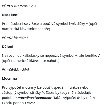
Př. =C5-B2; =2863-234
Násobení
Pro násobení se v Excelu používá symbol hvězdičky
*
(opět
numerická klávesnice nahoře)
Př. =D2*5; =32*6
Dělení
Na rozdíl od kalkulačky se nepoužívá symbol ÷, ale lomítko
/
(opět numerická klávesnice nahoře)
Př. =C6/B2; =25/5
Mocnina
Pro výpočet mocniny lze použít speciální funkce nebo
zástupný symbol stříšky
^
. Zápis by tedy měl následující
2
podobu
=mocněnec^exponent
. Takže výpočet 6
by měl v
Excelu podobu =6^2