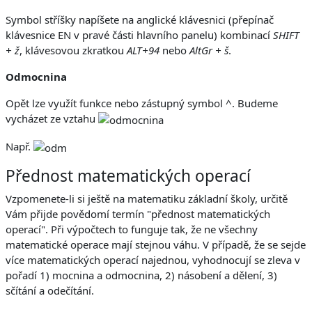
Symbol stříšky napíšete na anglické klávesnici (přepínač
klávesnice EN v pravé části hlavního panelu) kombinací
SHIFT
+ ž
, klávesovou zkratkou
ALT+94
nebo
AltGr + š
.
Odmocnina
Opět lze využít funkce nebo zástupný symbol ^. Budeme
vycházet ze vztahu
Např.
Přednost matematických operací
Vzpomenete-li si ještě na matematiku základní školy, určitě
Vám přijde povědomí termín "přednost matematických
operací". Při výpočtech to funguje tak, že ne všechny
matematické operace mají stejnou váhu. V případě, že se sejde
více matematických operací najednou, vyhodnocují se zleva v
pořadí 1) mocnina a odmocnina, 2) násobení a dělení, 3)
sčítání a odečítání.