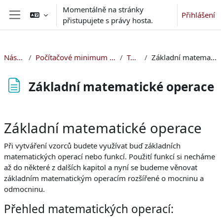
Přejít k hlavnímu obsahu
Momentálně na stránky
Přihlášení
přistupujete s právy hosta.
Boční panel
Nástěnka
Počítačové minimum pro začátečníky
Topic 5
Základní matematické operace
Základní matematické operace
Požadavky na absolvování
Základní matematické operace
Při vytváření vzorců budete využívat buď základních
matematických operací nebo funkcí. Použití funkcí si necháme
až do některé z dalších kapitol a nyní se budeme věnovat
základním matematickým operacím rozšířené o mocninu a
odmocninu.
Přehled matematických operací: