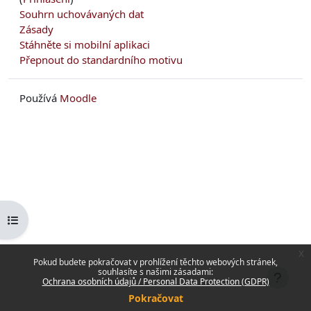
Souhrn uchovávaných dat
Zásady
Stáhněte si mobilní aplikaci
Přepnout do standardního motivu
Používá
Moodle
Otevřít indexu kurzu
x
Pokud budete pokračovat v prohlížení těchto webových stránek,
souhlasíte s našimi zásadami:
Ochrana osobních údajů / Personal Data Protection (GDPR)
Pokračovat