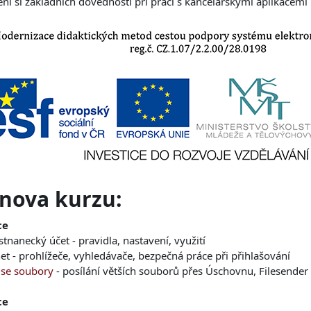
ení si základních dovedností při práci s kancelářskými aplikacem
nova kurzu:
ce
nanecký účet - pravidla, nastavení, využití
et - prohlížeče, vyhledávače, bezpečná práce při přihlašování
 se soubory
- posílání větších souborů přes Úschovnu, Filesender
ce