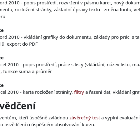
rd 2010 - popis prostředí, rozvržení v pásmu karet, nový dokum
ntu, rozložení stránky, základní úpravy textu - změna fontu, veli
ru
ce
rd 2010 - vkládání grafiky do dokumentu, základy pro práci s tab
ylů, export do PDF
ce
el 2010 - popis prostředí, práce s listy (vkládání, název listu, m
, funkce suma a průměr
ce
cel 2010 - karta rozložení stránky,
filtry
a řazení dat, vkládání gr
vědčení
ventům, kteří úspěšně zvládnou
závěrečný test
a vyplní evaluační
o osvědčení o úspěšném absolvování kurzu.