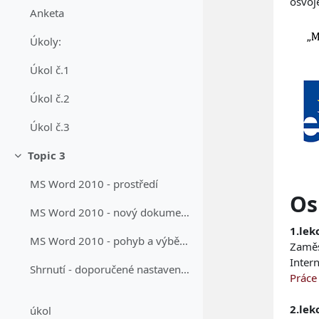
osvoj
Anketa
Úkoly:
Úkol č.1
Úkol č.2
Úkol č.3
Topic 3
Sbalit
MS Word 2010 - prostředí
Os
MS Word 2010 - nový dokument, šablony
1.lek
MS Word 2010 - pohyb a výběr v dokumentu
Zaměst
Intern
Shrnutí - doporučené nastavení dokumentu
Práce
2.lek
úkol